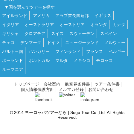
▼国を選んでツアーを探す
アイルランド
アメリカ
アラブ首長国連邦
イギリス
イタリア
オーストラリア
オーストリア
オランダ
カナダ
ギリシャ
クロアチア
スイス
スウェーデン
スペイン
チェコ
デンマーク
ドイツ
ニュージーランド
ノルウェー
バルト三国
ハンガリー
フィンランド
フランス
ベルギー
ポーランド
ポルトガル
マルタ
メキシコ
モロッコ
ルーマニア
トップページ
会社案内
航空券条件書
ツアー条件書
個人情報保護方針
メルマガ登録
お問い合わせ
© 2014
ヨーロッパツアーなら | Sogo Tour
Co.,Ltd. All Rights
Reserved.