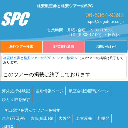
格安航空券と格安ツアーのSPC
06-6364-9393
spc@sogotour.co.jp
営業時間
月曜~金曜
（9:30~18:30）
土曜
（9:30~17:00）・日祝休
海外ツアー検索
SPC旅行通信
お問い合わせ
格安航空券と格安ツアーのSPC
ツアー検索
このツアーの掲載は終了して
おります。
このツアーの掲載は終了しております
海外旅行体験記
国別情報ページ
航空会社別情報ページ
ひとり旅を探す
▼出発地を選んでツアーを探す
東京(羽田)発
東京(成田)発
大阪発
名古屋発
札幌発
福岡発