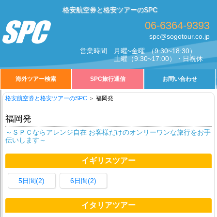
格安航空券と格安ツアーのSPC
06-6364-9393
spc@sogotour.co.jp
営業時間
月曜~金曜
（9:30~18:30）
土曜
（9:30~17:00）・日祝休
海外ツアー検索
SPC旅行通信
お問い合わせ
格安航空券と格安ツアーのSPC
福岡発
福岡発
～ＳＰＣならアレンジ自在 お客様だけのオンリーワンな旅行をお手
伝いします～
イギリスツアー
5日間(2)
6日間(2)
イタリアツアー