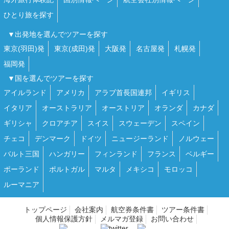
ひとり旅を探す
▼出発地を選んでツアーを探す
東京(羽田)発
東京(成田)発
大阪発
名古屋発
札幌発
福岡発
▼国を選んでツアーを探す
アイルランド
アメリカ
アラブ首長国連邦
イギリス
イタリア
オーストラリア
オーストリア
オランダ
カナダ
ギリシャ
クロアチア
スイス
スウェーデン
スペイン
チェコ
デンマーク
ドイツ
ニュージーランド
ノルウェー
バルト三国
ハンガリー
フィンランド
フランス
ベルギー
ポーランド
ポルトガル
マルタ
メキシコ
モロッコ
ルーマニア
トップページ
会社案内
航空券条件書
ツアー条件書
個人情報保護方針
メルマガ登録
お問い合わせ