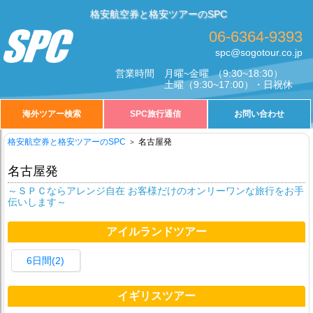
格安航空券と格安ツアーのSPC
06-6364-9393
spc@sogotour.co.jp
営業時間
月曜~金曜
（9:30~18:30）
土曜
（9:30~17:00）・日祝休
海外ツアー検索
SPC旅行通信
お問い合わせ
格安航空券と格安ツアーのSPC
名古屋発
名古屋発
～ＳＰＣならアレンジ自在 お客様だけのオンリーワンな旅行をお手
伝いします～
アイルランドツアー
6日間(2)
イギリスツアー