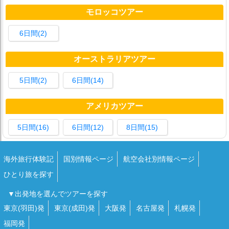
モロッコツアー
6日間(2)
オーストラリアツアー
5日間(2)
6日間(14)
アメリカツアー
5日間(16)
6日間(12)
8日間(15)
海外旅行体験記
国別情報ページ
航空会社別情報ページ
ひとり旅を探す
▼出発地を選んでツアーを探す
東京(羽田)発
東京(成田)発
大阪発
名古屋発
札幌発
福岡発