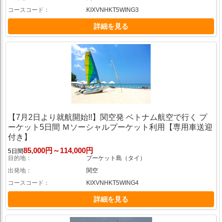
コースコード
KIXVNHKT5WING3
詳細を見る
【7月2日より就航開始!!】関空発 ベトナム航空で行く プ
ーケット5日間 Ｍソーシャルプーケット利用【専用車送迎
付き】
85,000円～114,000円
5日間
目的地
プーケット島（タイ）
出発地
関空
コースコード
KIXVNHKT5WING4
詳細を見る