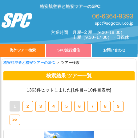
格安航空券と格安ツアーのSPC
06-6364-9393
spc@sogotour.co.jp
営業時間
月曜~金曜
（9:30~18:30）
土曜
（9:30~17:00）・日祝休
海外ツアー検索
SPC旅行通信
お問い合わせ
格安航空券と格安ツアーのSPC
ツアー検索
検索結果 ツアー一覧
1363件ヒットしました[1件目～10件目表示]
1
2
3
4
5
6
7
8
9
>>