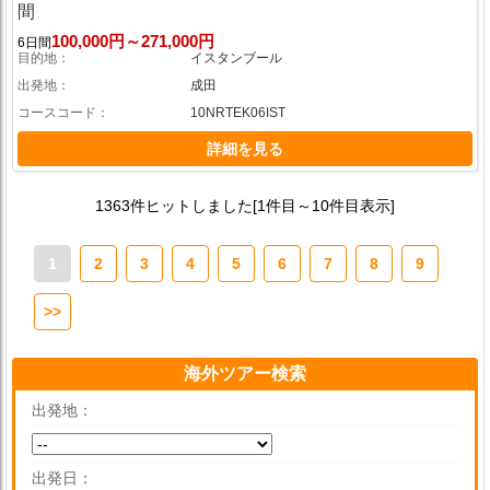
間
100,000円～271,000円
6日間
目的地
イスタンブール
出発地
成田
コースコード
10NRTEK06IST
詳細を見る
1363件ヒットしました[1件目～10件目表示]
1
2
3
4
5
6
7
8
9
>>
海外ツアー検索
出発地
出発日