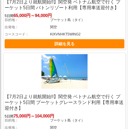
【7月2日より就航開始!!】関空発 ベトナム航空で行く プ
ーケット5日間 バトンリゾート利用【専用車送迎付き】
65,000円～94,000円
5日間
目的地
プーケット島（タイ）
出発地
関空
コースコード
KIXVNHKT5WING2
詳細を見る
【7月2日より就航開始!!】関空発 ベトナム航空で行く プ
ーケット5日間 プーケットグレースランド利用【専用車送
迎付き】
75,000円～104,000円
5日間
目的地
プーケット島（タイ）
出発地
関空