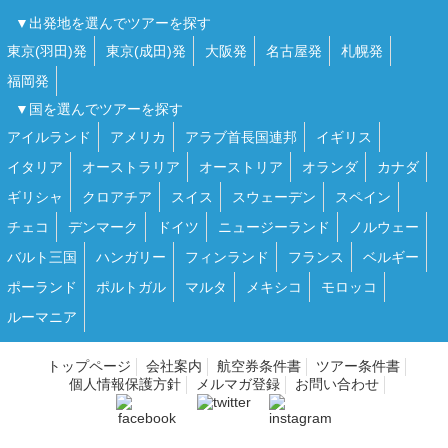
▼出発地を選んでツアーを探す
東京(羽田)発
東京(成田)発
大阪発
名古屋発
札幌発
福岡発
▼国を選んでツアーを探す
アイルランド
アメリカ
アラブ首長国連邦
イギリス
イタリア
オーストラリア
オーストリア
オランダ
カナダ
ギリシャ
クロアチア
スイス
スウェーデン
スペイン
チェコ
デンマーク
ドイツ
ニュージーランド
ノルウェー
バルト三国
ハンガリー
フィンランド
フランス
ベルギー
ポーランド
ポルトガル
マルタ
メキシコ
モロッコ
ルーマニア
トップページ
会社案内
航空券条件書
ツアー条件書
個人情報保護方針
メルマガ登録
お問い合わせ