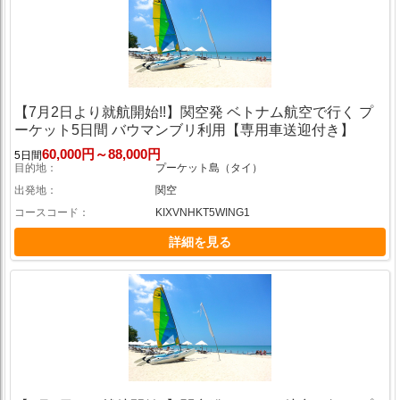
【7月2日より就航開始!!】関空発 ベトナム航空で行く プ
ーケット5日間 バウマンブリ利用【専用車送迎付き】
60,000円～88,000円
5日間
目的地
プーケット島（タイ）
出発地
関空
コースコード
KIXVNHKT5WING1
詳細を見る