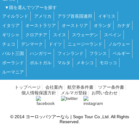
▼国を選んでツアーを探す
アイルランド
アメリカ
アラブ首長国連邦
イギリス
イタリア
オーストラリア
オーストリア
オランダ
カナダ
ギリシャ
クロアチア
スイス
スウェーデン
スペイン
チェコ
デンマーク
ドイツ
ニュージーランド
ノルウェー
バルト三国
ハンガリー
フィンランド
フランス
ベルギー
ポーランド
ポルトガル
マルタ
メキシコ
モロッコ
ルーマニア
トップページ
会社案内
航空券条件書
ツアー条件書
個人情報保護方針
メルマガ登録
お問い合わせ
© 2014
ヨーロッパツアーなら | Sogo Tour
Co.,Ltd. All Rights
Reserved.