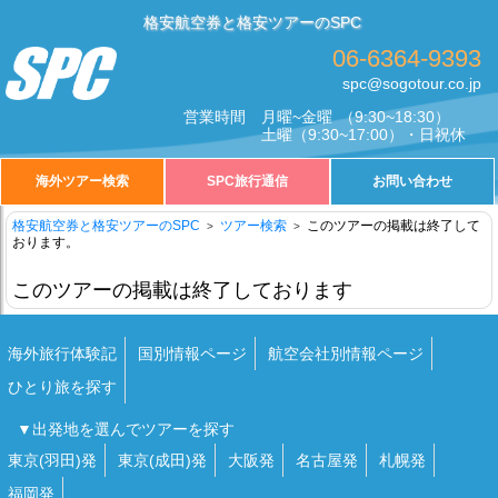
格安航空券と格安ツアーのSPC
06-6364-9393
spc@sogotour.co.jp
営業時間
月曜~金曜
（9:30~18:30）
土曜
（9:30~17:00）・日祝休
海外ツアー検索
SPC旅行通信
お問い合わせ
格安航空券と格安ツアーのSPC
ツアー検索
このツアーの掲載は終了して
おります。
このツアーの掲載は終了しております
海外旅行体験記
国別情報ページ
航空会社別情報ページ
ひとり旅を探す
▼出発地を選んでツアーを探す
東京(羽田)発
東京(成田)発
大阪発
名古屋発
札幌発
福岡発