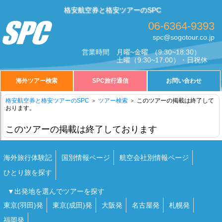
格安航空券と格安ツアーのSPC
06-6364-9393
spc@sogotour.co.jp
営業時間
月曜~金曜
（9:30~18:30）
土曜
（9:30~17:00）・日祝休
海外ツアー検索
SPC旅行通信
お問い合わせ
格安航空券と格安ツアーのSPC
ツアー検索
このツアーの掲載は終了して
おります。
このツアーの掲載は終了しております
海外旅行体験記
国別情報ページ
航空会社別情報ページ
ひとり旅を探す
▼出発地を選んでツアーを探す
東京(羽田)発
東京(成田)発
大阪発
名古屋発
札幌発
福岡発