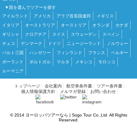
▼国を選んでツアーを探す
アイルランド
アメリカ
アラブ首長国連邦
イギリス
イタリア
オーストラリア
オーストリア
オランダ
カナダ
ギリシャ
クロアチア
スイス
スウェーデン
スペイン
チェコ
デンマーク
ドイツ
ニュージーランド
ノルウェー
バルト三国
ハンガリー
フィンランド
フランス
ベルギー
ポーランド
ポルトガル
マルタ
メキシコ
モロッコ
ルーマニア
トップページ
会社案内
航空券条件書
ツアー条件書
個人情報保護方針
メルマガ登録
お問い合わせ
© 2014
ヨーロッパツアーなら | Sogo Tour
Co.,Ltd. All Rights
Reserved.