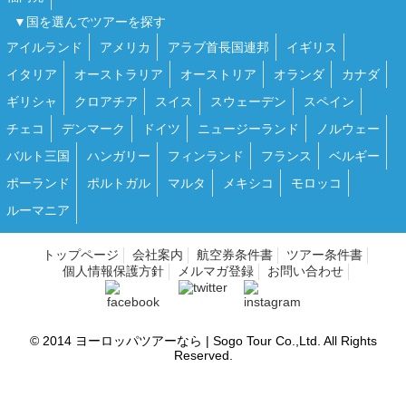
▼国を選んでツアーを探す
アイルランド
アメリカ
アラブ首長国連邦
イギリス
イタリア
オーストラリア
オーストリア
オランダ
カナダ
ギリシャ
クロアチア
スイス
スウェーデン
スペイン
チェコ
デンマーク
ドイツ
ニュージーランド
ノルウェー
バルト三国
ハンガリー
フィンランド
フランス
ベルギー
ポーランド
ポルトガル
マルタ
メキシコ
モロッコ
ルーマニア
トップページ
会社案内
航空券条件書
ツアー条件書
個人情報保護方針
メルマガ登録
お問い合わせ
© 2014
ヨーロッパツアーなら | Sogo Tour
Co.,Ltd. All Rights
Reserved.