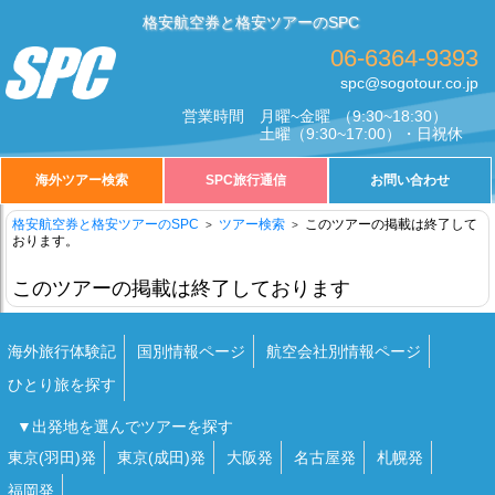
格安航空券と格安ツアーのSPC
06-6364-9393
spc@sogotour.co.jp
営業時間
月曜~金曜
（9:30~18:30）
土曜
（9:30~17:00）・日祝休
海外ツアー検索
SPC旅行通信
お問い合わせ
格安航空券と格安ツアーのSPC
ツアー検索
このツアーの掲載は終了して
おります。
このツアーの掲載は終了しております
海外旅行体験記
国別情報ページ
航空会社別情報ページ
ひとり旅を探す
▼出発地を選んでツアーを探す
東京(羽田)発
東京(成田)発
大阪発
名古屋発
札幌発
福岡発