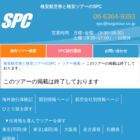
格安航空券と格安ツアーのSPC
06-6364-9393
spc@sogotour.co.jp
営業時間
月曜~金曜
（9:30~18:30）
土曜
（9:30~17:00）・日祝休
海外ツアー検索
SPC旅行通信
お問い合わせ
格安航空券と格安ツアーのSPC
ツアー検索
このツアーの掲載は終了して
おります。
このツアーの掲載は終了しております
海外旅行体験記
国別情報ページ
航空会社別情報ページ
ひとり旅を探す
▼出発地を選んでツアーを探す
東京(羽田)発
東京(成田)発
大阪発
名古屋発
札幌発
福岡発