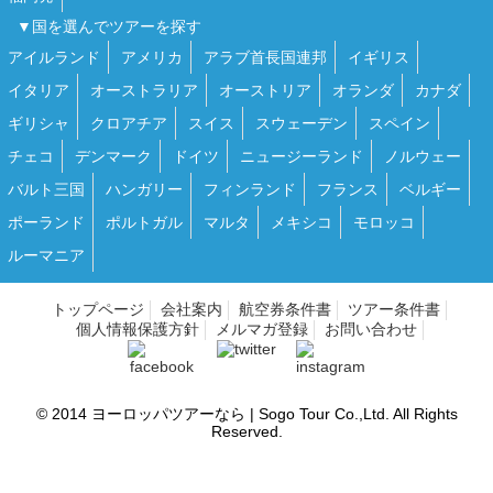
▼国を選んでツアーを探す
アイルランド
アメリカ
アラブ首長国連邦
イギリス
イタリア
オーストラリア
オーストリア
オランダ
カナダ
ギリシャ
クロアチア
スイス
スウェーデン
スペイン
チェコ
デンマーク
ドイツ
ニュージーランド
ノルウェー
バルト三国
ハンガリー
フィンランド
フランス
ベルギー
ポーランド
ポルトガル
マルタ
メキシコ
モロッコ
ルーマニア
トップページ
会社案内
航空券条件書
ツアー条件書
個人情報保護方針
メルマガ登録
お問い合わせ
© 2014
ヨーロッパツアーなら | Sogo Tour
Co.,Ltd. All Rights
Reserved.