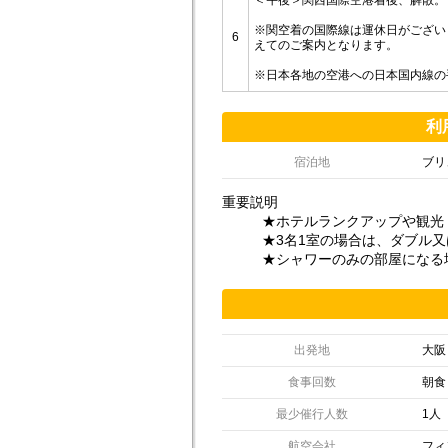
※関空着の国際線は運休日がござい
6
えてのご案内となります。
※日本各地の空港への日本国内線の
利
宿泊地
ブリ
重要説明
★ホテルランクアップや観光
★3名1室の場合は、ダブル
★シャワーのみの部屋になる
出発地
大阪
食事回数
朝食
最少催行人数
1人
航空会社
フィ