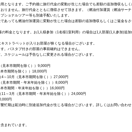
適用となります。ご予約後に旅行代金の変動が生じた場合でも差額の追加徴収もしく
ておりません。旅行代金とともに徴収させて頂きます。（燃油付加運賃（燃油サーチ
オプショナルツアー等も別途手配いたします。
後であっても燃油付加運賃に変動が生じた場合は差額の追加徴収もしくはご返金をさ
様の料金となります。お1人様参加（1名様1室利用）の場合は1人部屋(1人参加)
エキストラベットが入りお部屋が狭くなる場合がございます。
ます。バスタブ付きの部屋の事前確約はできません。
す。スケジュールは予告なしに変更される場合がございます。
（見本市期間を除く））9,000円
本市期間を除く））18,000円
4～10月（見本市期間を除く））27,000円
（見本市期間・年末年始を除く））8,000円
本市期間・年末年始を除く））16,000円
11～3月（見本市期間・年末年始を除く））24,000円
000円
等繁忙期は延泊時に別途追加代金が生じる場合がございます。詳しくはお問い合わせ
に含まれています。