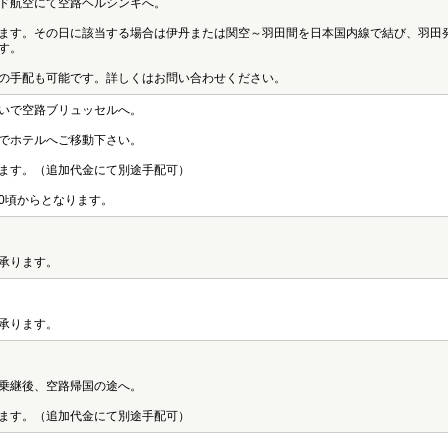
ド航空にて空路ヘルシンキへ。
ます。その日に該当する場合は伊丹または関空～羽田間を日本国内線で結び、羽田
す。
の手配も可能です。詳しくはお問い合わせください。
いで空路ブリュッセルへ。
でホテルへご移動下さい。
ます。（追加代金にて別途手配可）
00頃からとなります。
承ります。
承ります。
乗継後、空路帰国の途へ。
ます。（追加代金にて別途手配可）