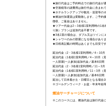
★旅行代金はご予約時点での旅行代金が
★空港税等の諸費用は旅行代金に含まれ
★ホテルランクアップや観光・送迎等の
★燃油付加運賃は変動致します。ご予約
徴収、ご返金はありません。
★ツアー代金は2～3名様1室利用時の1名
り旅）プランは追加代金不要です。
★3名1室の場合は、ダブル又はツインに
★シャワーのみの部屋になる場合があり
★日程表記載の時間はあくまでも目安で
延泊代金（2・3名様1室利用時／4～10月
延泊代金（1名様1室利用時／4～10月（見
一人部屋(一人参加)追加代金／基本6日間（
延泊代金（2・3名様1室利用時／11～3月
延泊代金（1名様1室利用時／11～3月（見
一人部屋(一人参加)追加代金／基本6日間（
延泊して日本着が土・日曜日となる場合10,
※ゴールデンウィーク・お盆・年末年始
燃油サーチャージについて
※このコースには、燃油代金は旅行代金