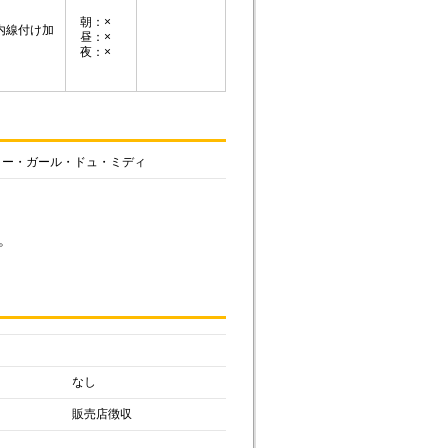
朝：×
内線付け加
昼：×
夜：×
ター・ガール・ドュ・ミディ
。
なし
販売店徴収