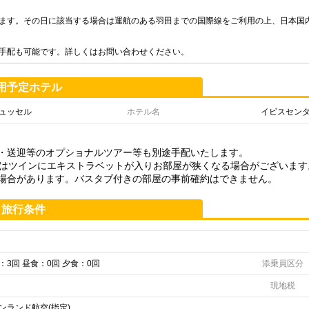
ます。その日に該当する場合は運航のある羽田までの国際線をご利用の上、日本国
手配も可能です。詳しくはお問い合わせください。
用予定ホテル
ュッセル
ホテル名
イビスセン
・送迎等のオプショナルツアー等も別途手配いたします。
又はツインにエキストラベットが入りお部屋が狭くなる場合がございます
場合があります。バスタブ付きの部屋の事前確約はできません。
旅行条件
：3回 昼食：0回 夕食：0回
添乗員区分
現地税
ンランド航空(指定)