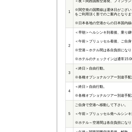
＜夜＞関西国際空港発、フィンラン
※関空発の国際線は運休日がござい
1
をご利用頂く形でのご案内となりま
※日本各地の空港からの日本国内線
＜早朝＞ヘルシンキ到着後、乗り継
＜午前＞ブリュッセル着後、ご自身
2
※空港～ホテル間は各自負担になり
※ホテルのチェックインは通常15:
＜終日＞自由行動。
3
※各種オプショナルツアー別途手配
＜終日＞自由行動。
4
※各種オプショナルツアー別途手配
ご自身で空港へ移動して下さい。
5
＜午前＞ブリュッセル発ヘルシンキ
※ホテル～空港間は各自負担になり
＜午後＞関西国際空港着後、解散。