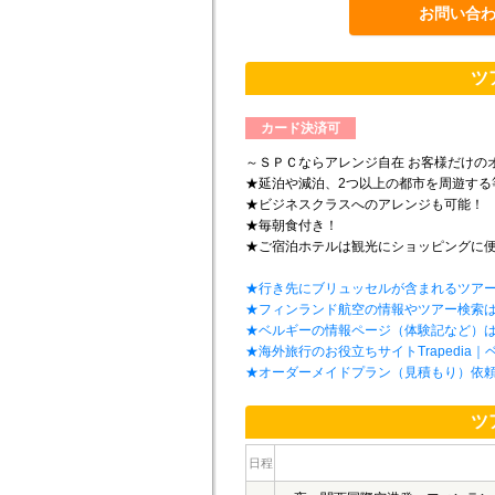
お問い合
ツ
カード決済可
～ＳＰＣならアレンジ自在 お客様だけの
★延泊や減泊、2つ以上の都市を周遊する
★ビジネスクラスへのアレンジも可能！
★毎朝食付き！
★ご宿泊ホテルは観光にショッピングに
★行き先にブリュッセルが含まれるツア
★フィンランド航空の情報やツアー検索
★ベルギーの情報ページ（体験記など）
★海外旅行のお役立ちサイトTrapedia｜
★オーダーメイドプラン（見積もり）依
ツ
日程