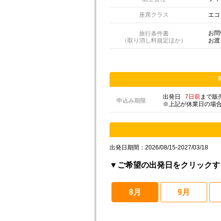
座席クラス
エコ
お問
旅行条件書
（取り消し料規定ほか）
お渡
出発日
7日前
まで販
申込み期限
※上記が休業日の場
出発日期間：2026/08/15-2027/03/18
▼ご希望の出発日をクリックす
8月
9月