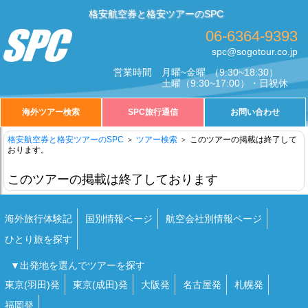
格安航空券と格安ツアーのSPC
06-6364-9393
spc@sogotour.co.jp
営業時間
月曜~金曜
（9:30~18:30）
土曜
（9:30~17:00）・日祝休
海外ツアー検索
SPC旅行通信
お問い合わせ
格安航空券と格安ツアーのSPC
ツアー検索
このツアーの掲載は終了して
おります。
このツアーの掲載は終了しております
海外旅行体験記
国別情報ページ
航空会社別情報ページ
ひとり旅を探す
▼出発地を選んでツアーを探す
東京(羽田)発
東京(成田)発
大阪発
名古屋発
札幌発
福岡発