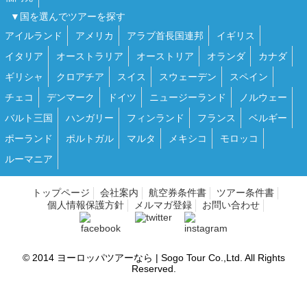
▼国を選んでツアーを探す
アイルランド
アメリカ
アラブ首長国連邦
イギリス
イタリア
オーストラリア
オーストリア
オランダ
カナダ
ギリシャ
クロアチア
スイス
スウェーデン
スペイン
チェコ
デンマーク
ドイツ
ニュージーランド
ノルウェー
バルト三国
ハンガリー
フィンランド
フランス
ベルギー
ポーランド
ポルトガル
マルタ
メキシコ
モロッコ
ルーマニア
トップページ
会社案内
航空券条件書
ツアー条件書
個人情報保護方針
メルマガ登録
お問い合わせ
© 2014
ヨーロッパツアーなら | Sogo Tour
Co.,Ltd. All Rights
Reserved.